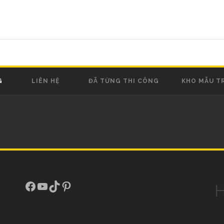
G
LIÊN HỆ
ĐÃ TỪNG THI CÔNG
KHO MẪU T
Facebook
Youtube
TikTok
Pinterest
H