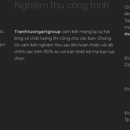
Nghiệm thu công trình
Ch
li
Tr
mọ
ầu
Tranhtuongartgroup
cam kết mang lại sự hài
Ho
lòng về chất lượng thi công cho các bạn. Chúng
hẩm
tôi cam kết nghiệm thu sau khi hoàn thiện với độ
chính xác trên 90% so với bản thiết kế mà bạn lựa
Đị
chọn
Dầ
Đị
Đị
Tp