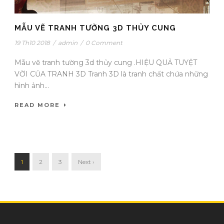
MẪU VẼ TRANH TƯỜNG 3D THỦY CUNG
19 Th10 2018
/
admin
/
0 Comment
Mẫu vẽ tranh tường 3d thủy cung .HIỆU QUẢ TUYỆT
VỜI CỦA TRANH 3D Tranh 3D là tranh chất chứa những
hình ảnh...
READ MORE
1
2
3
Next ›