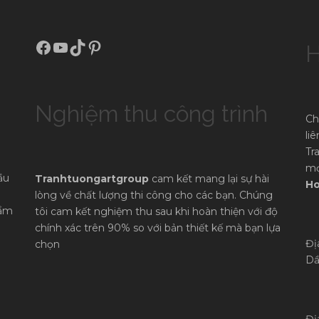
Facebook
Youtube
TikTok
Pinterest
H
Nghiệm thu công trình
Ch
li
Tr
mọ
ầu
Tranhtuongartgroup
cam kết mang lại sự hài
Ho
lòng về chất lượng thi công cho các bạn. Chúng
hẩm
tôi cam kết nghiệm thu sau khi hoàn thiện với độ
chính xác trên 90% so với bản thiết kế mà bạn lựa
Đị
chọn
Dầ