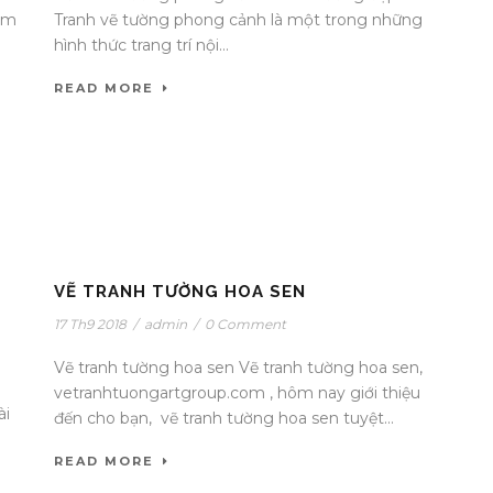
com
Tranh vẽ tường phong cảnh là một trong những
hình thức trang trí nội...
READ MORE
VẼ TRANH TƯỜNG HOA SEN
17 Th9 2018
/
admin
/
0 Comment
Vẽ tranh tường hoa sen Vẽ tranh tường hoa sen,
vetranhtuongartgroup.com , hôm nay giới thiệu
ài
đến cho bạn, vẽ tranh tường hoa sen tuyệt...
READ MORE