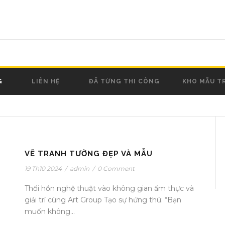
G
LIÊN HỆ
ĐÃ TỪNG THI CÔNG
KHO MẪU T
VẼ TRANH TƯỜNG ĐẸP VÀ MẪU
19 Th10 2024
/
admin
/
0 Comment
Thổi hồn nghệ thuật vào không gian ẩm thực và
giải trí cùng Art Group Tạo sự hứng thú: “Bạn
muốn không...