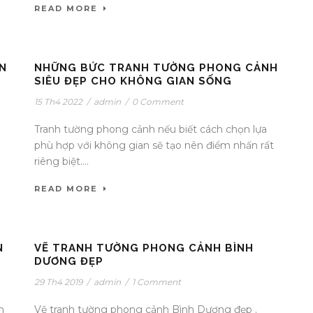
READ MORE
N
NHỮNG BỨC TRANH TƯỜNG PHONG CẢNH
SIÊU ĐẸP CHO KHÔNG GIAN SỐNG
15 Th4 2022
/
admin
/
0 Comment
Tranh tường phong cảnh nếu biết cách chọn lựa
phù hợp với không gian sẽ tạo nên điểm nhấn rất
riêng biệt....
READ MORE
N
VẼ TRANH TƯỜNG PHONG CẢNH BÌNH
DƯƠNG ĐẸP
29 Th4 2019
/
admin
/
1 Comment
h
Vẽ tranh tường phong cảnh Bình Dương đẹp .