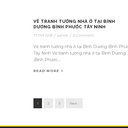
VẼ TRANH TƯỜNG NHÀ Ở TẠI BÌNH
DƯƠNG BÌNH PHƯỚC TÂY NINH
17 Th9 2018
/
admin
/
0 Comment
Vẽ tranh tường nhà ở tại Bình Dương Bình Phư
Tây Ninh Vẽ tranh tường nhà ở tại Bình Dương
,Bình Phước...
READ MORE
1
2
3
Next ›