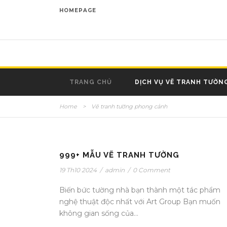
HOMEPAGE
TRANG CHỦ
DỊCH VỤ VẼ TRANH TƯỜN
Home
>
Vẽ tranh tường phong cảnh
999+ MẪU VẼ TRANH TƯỜNG
19 Th10 2024
/
admin
/
0 Comment
Biến bức tường nhà bạn thành một tác phẩm
nghệ thuật độc nhất với Art Group Bạn muốn
không gian sống của...