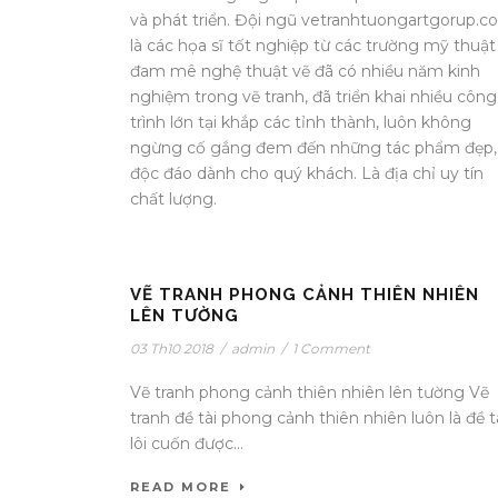
và phát triển. Đội ngũ vetranhtuongartgorup.
là các họa sĩ tốt nghiệp từ các trường mỹ thuật
đam mê nghệ thuật vẽ đã có nhiều năm kinh
nghiệm trong vẽ tranh, đã triển khai nhiều công
trình lớn tại khắp các tỉnh thành, luôn không
ngừng cố gắng đem đến những tác phẩm đẹp,
độc đáo dành cho quý khách. Là địa chỉ uy tín
chất lượng.
VẼ TRANH PHONG CẢNH THIÊN NHIÊN
LÊN TƯỜNG
03 Th10 2018
/
admin
/
1 Comment
Vẽ tranh phong cảnh thiên nhiên lên tường Vẽ
tranh đề tài phong cảnh thiên nhiên luôn là đề t
lôi cuốn được...
READ MORE