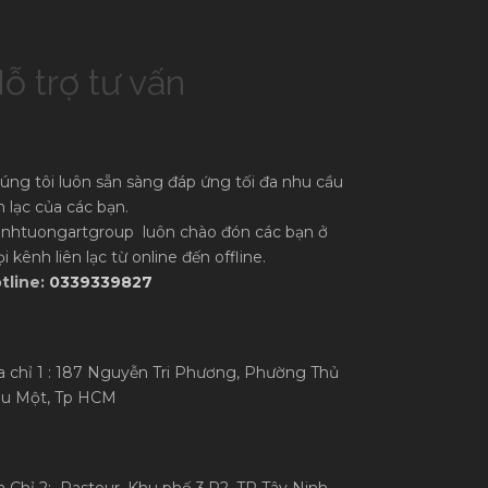
ỗ trợ tư vấn
úng tôi luôn sẵn sàng đáp ứng tối đa nhu cầu
ên lạc của các bạn.
anhtuongartgroup luôn chào đón các bạn ở
i kênh liên lạc từ online đến offline.
tline:
0339339827
a chỉ 1 : 187 Nguyễn Tri Phương, Phường Thủ
u Một, Tp HCM