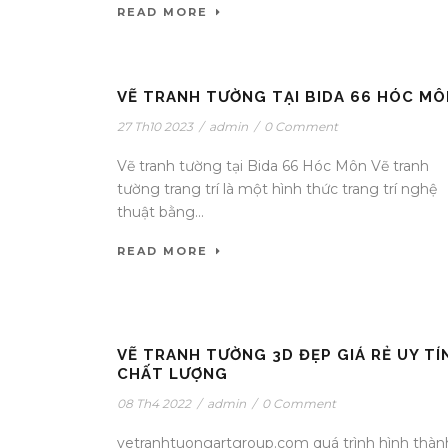
READ MORE
VẼ TRANH TƯỜNG TẠI BIDA 66 HÓC MÔ
27 Th10 2023
/
admin
/
0 Comment
Vẽ tranh tường tại Bida 66 Hóc Môn Vẽ tranh
tường trang trí là một hình thức trang trí nghệ
thuật bằng...
READ MORE
VẼ TRANH TƯỜNG 3D ĐẸP GIÁ RẺ UY TÍ
CHẤT LƯỢNG
08 Th4 2022
/
admin
/
0 Comment
vetranhtuongartgroup.com quá trình hình thàn