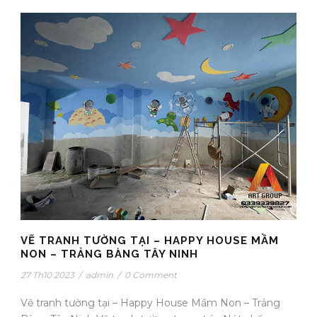
VẼ TRANH TƯỜNG TẠI – HAPPY HOUSE MẦM
NON – TRẢNG BÀNG TÂY NINH
27 Th10 2023
/
admin
/
0 Comment
Vẽ tranh tường tại – Happy House Mầm Non – Trảng