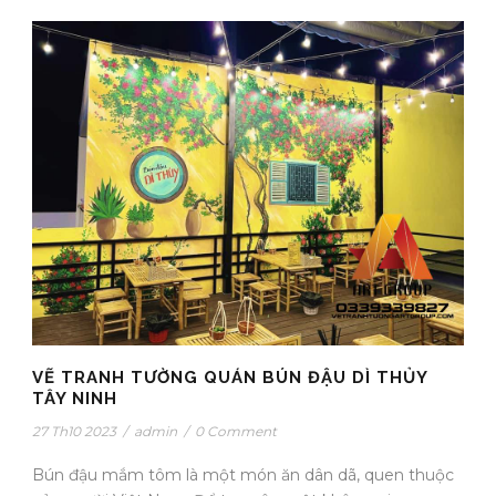
VẼ TRANH TƯỜNG QUÁN BÚN ĐẬU DÌ THỦY
TÂY NINH
27 Th10 2023
/
admin
/
0 Comment
Bún đậu mắm tôm là một món ăn dân dã, quen thuộc