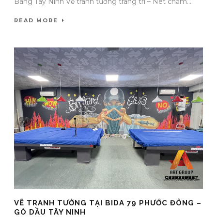
Bàng Tây Ninh Vẽ tranh tường trang trí – Nét chấm...
READ MORE
VẼ TRANH TƯỜNG TẠI BIDA 79 PHƯỚC ĐÔNG –
GÒ DẦU TÂY NINH