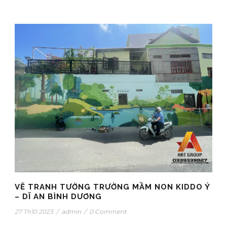
VẼ TRANH TƯỜNG TRƯỜNG MẦM NON KIDDO Ý
– DĨ AN BÌNH DƯƠNG
27 Th10 2023
/
admin
/
0 Comment