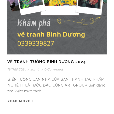
VẼ TRANH TƯỜNG BÌNH DƯƠNG 2024
19 Th10 2024
/
admin
/
0 Comment
BIẾN TƯỜNG CĂN NHÀ CỦA BẠN THÀNH TÁC PHẨM
NGHỆ THUẬT ĐỘC ĐÁO CÙNG ART GROUP Bạn đang
tìm kiếm một cách...
READ MORE