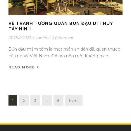
VẼ TRANH TƯỜNG QUÁN BÚN ĐẬU DÌ THỦY
TÂY NINH
27 Th10 2023
/
admin
/
0 Comment
Bún đậu mắm tôm là một món ăn dân dã, quen thuộc
của người Việt Nam. Để tạo nên một không gian...
READ MORE
1
2
3
…
8
Next ›