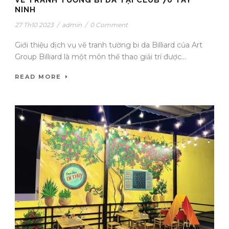
VẼ TRANH TƯỜNG BI DA TẠI CLUB 70 TÂY
NINH
27 Th10 2023
/
admin
/
0 Comment
Giới thiệu dịch vụ vẽ tranh tường bi da Billiard của Art
Group Billiard là một môn thể thao giải trí được...
READ MORE