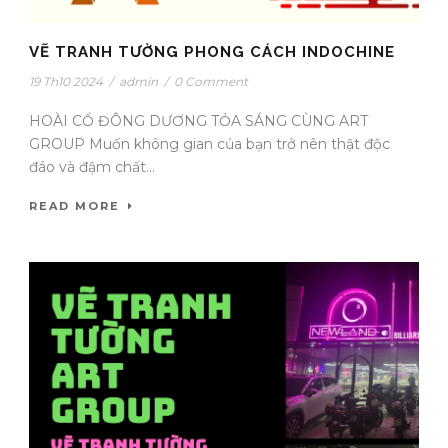
VẼ TRANH TƯỜNG PHONG CÁCH INDOCHINE
19 Th10 2024
/
admin
/
0 Comment
HOÀI CỔ ĐÔNG DƯƠNG TỎA SÁNG CÙNG ART
GROUP Muốn không gian của bạn trở nên thật độc
đáo và đậm chất...
READ MORE