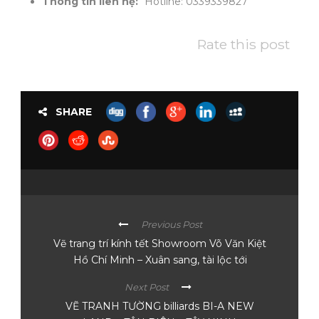
Thông tin liên hệ:
“Hotline: 0339339827
Rate this post
SHARE
Previous Post
Vẽ trang trí kính tết Showroom Võ Văn Kiệt
Hồ Chí Minh – Xuân sang, tài lộc tới
Next Post
VẼ TRANH TƯỜNG billiards BI-A NEW