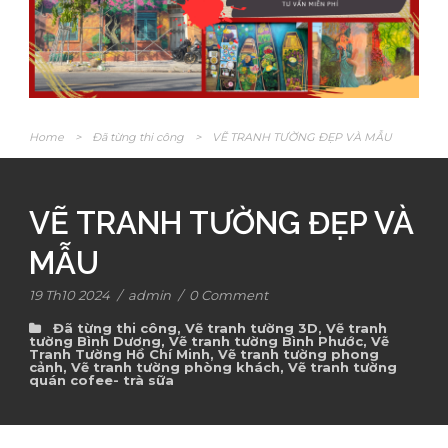
Home
>
Đã từng thi công
>
VẼ TRANH TƯỜNG ĐẸP VÀ MẪU
VẼ TRANH TƯỜNG ĐẸP VÀ
MẪU
19 Th10 2024
/
admin
/
0 Comment
Đã từng thi công
,
Vẽ tranh tường 3D
,
Vẽ tranh
tường Bình Dương
,
Vẽ tranh tường Bình Phước
,
Vẽ
Tranh Tường Hồ Chí Minh
,
Vẽ tranh tường phong
cảnh
,
Vẽ tranh tường phòng khách
,
Vẽ tranh tường
quán cofee- trà sữa