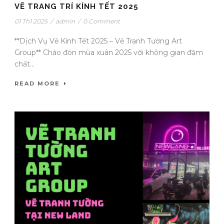
VẼ TRANG TRÍ KÍNH TẾT 2025
01 Th1 2025
/
admin
/
0 Comment
**Dịch Vụ Vẽ Kính Tết 2025 – Vẽ Tranh Tường Art
Group** Chào đón mùa xuân 2025 với không gian đậm
chất...
READ MORE