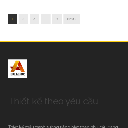
1
2
3
…
9
Next ›
Thiết kế theo yêu cầu
Thiết kế mẫu tranh tường riêng biệt theo nhu cầu đang