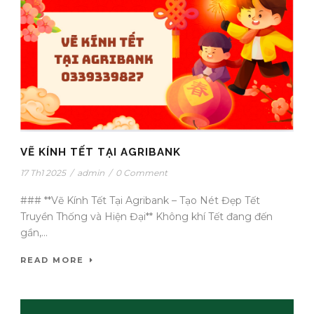
VẼ KÍNH TẾT TẠI AGRIBANK
17 Th1 2025
/
admin
/
0 Comment
### **Vẽ Kính Tết Tại Agribank – Tạo Nét Đẹp Tết
Truyền Thống và Hiện Đại** Không khí Tết đang đến
gần,...
READ MORE