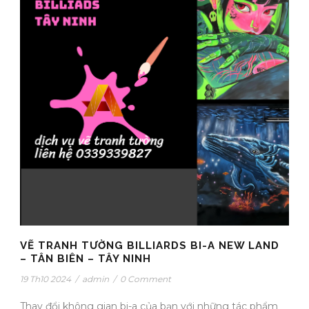
VẼ TRANH TƯỜNG BILLIARDS BI-A NEW LAND
– TÂN BIÊN – TÂY NINH
19 Th10 2024
/
admin
/
0 Comment
Thay đổi không gian bi-a của bạn với những tác phẩm