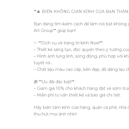
**🎄 BIẾN KHÔNG GIAN KÍNH CỦA BẠN THÀN
Bạn đang tìm kiếm cách để làm nổi bật không 
Art Group** giúp bạn!
✨ **Dịch vụ vẽ trang trí kính Noel**:
– Thiết kế sáng tạo, độc quyền theo ý tưởng củ
– Hình ảnh lung linh, sống động, phù hợp với kh
tuyết rơi…
– Chất liệu màu cao cấp, bền đẹp, dễ dàng lau c
🎁 **Ưu đãi đặc biệt**:
– Giảm giá 10% cho khách hàng đặt vẽ sớm trướ
– Miễn phí tư vấn thiết kế và báo giá chi tiết.
Hãy biến tấm kính cửa hàng, quán cà phê, nhà 
thu hút mọi ánh nhìn!