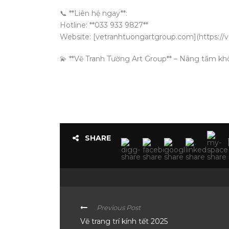
📞 **Liên hệ ngay**:
Hotline: **033 933 9827**
Website: [vetranhtuongartgroup.com](https://
💫 **Vẽ Tranh Tường Art Group** – Nâng tầm khô
SHARE
Previous Post
Vẽ trang trí kính tết 2025