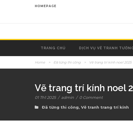
HOMEPAGE
TRANG CHỦ
DỊCH VỤ VẼ TRANH TƯỜN
Home
>
Đã từng thi công
>
Vẽ trang trí kính noel 2025
Vẽ trang trí kính noel 
01 Th1 2025
/
admin
/
0 Comment
Đã từng thi công
,
Vẽ tranh trang trí kính