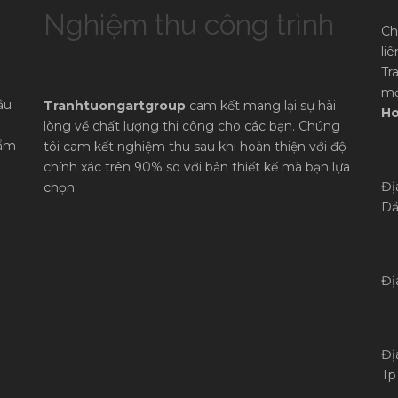
Nghiệm thu công trình
Ch
li
Tr
mọ
ầu
Tranhtuongartgroup
cam kết mang lại sự hài
Ho
lòng về chất lượng thi công cho các bạn. Chúng
hẩm
tôi cam kết nghiệm thu sau khi hoàn thiện với độ
chính xác trên 90% so với bản thiết kế mà bạn lựa
Đị
chọn
Dầ
Đị
Đị
Tp