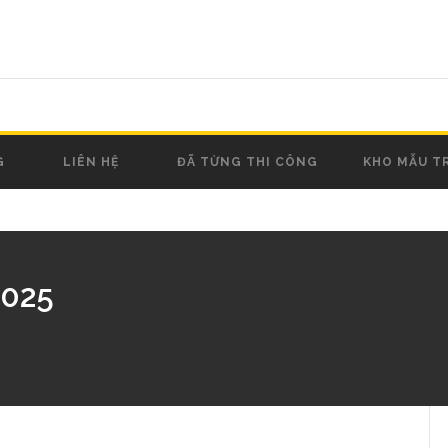
G
LIÊN HỆ
ĐÃ TỪNG THI CÔNG
KHO MẪU T
2025