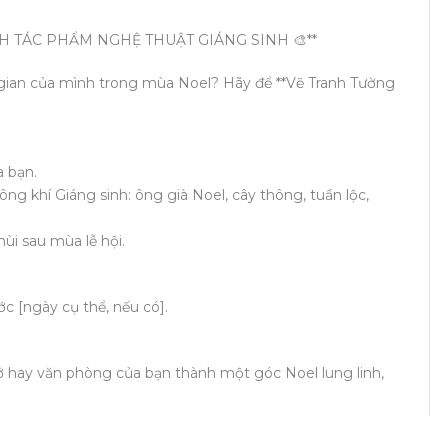
H TÁC PHẨM NGHỆ THUẬT GIÁNG SINH 🎨**
gian của mình trong mùa Noel? Hãy để **Vẽ Tranh Tường
a bạn.
ông khí Giáng sinh: ông già Noel, cây thông, tuần lộc,
hùi sau mùa lễ hội.
c [ngày cụ thể, nếu có].
ở hay văn phòng của bạn thành một góc Noel lung linh,