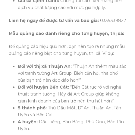
Giá cả cạnh tranh:
Chúng tôi cam kết mang đến
dịch vụ chất lượng cao với mức giá hợp lý.
Liên hệ ngay để được tư vấn và báo giá:
0339339827
Mẫu quảng cáo dành riêng cho từng huyện, thị xã:
Để quảng cáo hiệu quả hơn, bạn nên tạo ra những mẫu
quảng cáo riêng biệt cho từng huyện, thị xã. Ví dụ:
Đối với thị xã Thuận An:
“Thuận An thêm màu sắc
với tranh tường Art Group. Biến căn hộ, nhà phố
của bạn trở nên độc đáo hơn!”
Đối với huyện Bến Cát:
“Bến Cát rực rỡ với nghệ
thuật tranh tường. Hãy để Art Group giúp không
gian kinh doanh của bạn trở nên thu hút hơn!”
5 thành phố:
Thủ Dầu Một, Dĩ An, Thuận An, Tân
Uyên và Bến Cát.
4 huyện:
Dầu Tiếng, Bàu Bàng, Phú Giáo, Bắc Tân
Uyên.