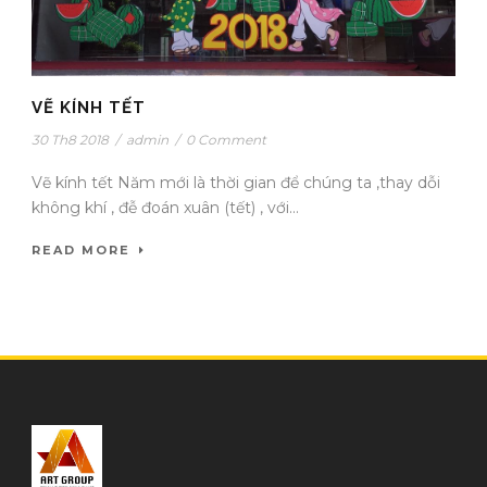
VẼ KÍNH TẾT
30 Th8 2018
/
admin
/
0 Comment
Vẽ kính tết Năm mới là thời gian để chúng ta ,thay dỗi
không khí , đễ đoán xuân (tết) , với...
READ MORE