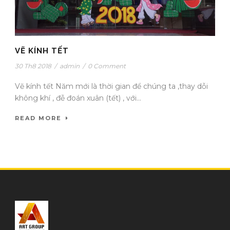
VẼ KÍNH TẾT
30 Th8 2018
/
admin
/
0 Comment
Vẽ kính tết Năm mới là thời gian để chúng ta ,thay dỗi
không khí , đễ đoán xuân (tết) , với...
READ MORE