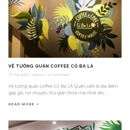
VẼ TƯỜNG QUÁN COFFEE CỎ BA LÁ
17 Th6 2019
/
admin
/
0 Comment
Vẽ tường quán coffee Cỏ Ba LÁ Quán cafe là địa điểm
gặp gỡ, nói chuyện, thư giãn thoải mái nhất đối...
READ MORE