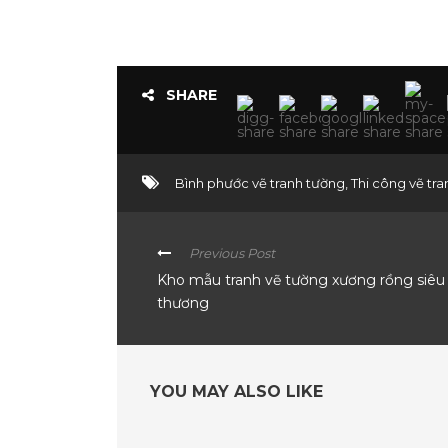
SHARE
Bình phước vẽ tranh tường
,
Thi công vẽ tr
Previous Post
Kho mẫu tranh vẽ tường xương rồng siêu
thương
YOU MAY ALSO LIKE