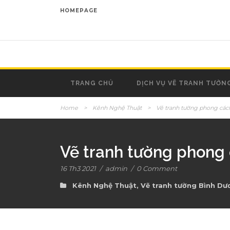
HOMEPAGE
TRANG CHỦ
DỊCH VỤ VẼ TRANH TƯỜN
Home
>
Kênh Nghệ Thuật
>
Vẽ tranh tường phong các
Vẽ tranh tường phong 
16 Th3 2021
/
admin
/
0 Comment
Kênh Nghệ Thuật
,
Vẽ tranh tường Bình Dư