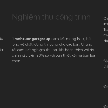
Nghiệm thu công trình
Ch
li
Tr
mọ
ầu
Tranhtuongartgroup
cam kết mang lại sự hài
Ho
lòng về chất lượng thi công cho các bạn. Chúng
hẩm
tôi cam kết nghiệm thu sau khi hoàn thiện với độ
chính xác trên 90% so với bản thiết kế mà bạn lựa
Đị
chọn
Dầ
Đị
Đị