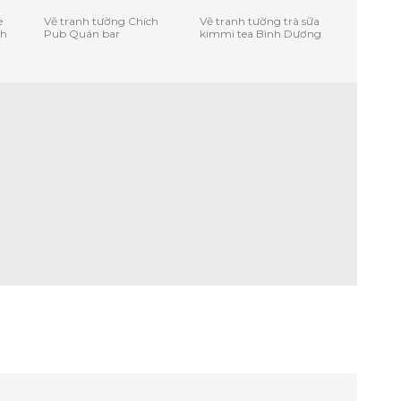
e
Vẽ tranh tường Chích
Vẽ tranh tường trà sữa
nh
Pub Quán bar
kimmi tea Bình Dương