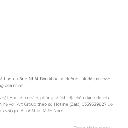
vẽ tranh tường Nhật Bản
khác tại đường link để lựa chọn
ng của mình.
 Nhật Bản cho nhà ở, phòng khách, địa điểm kinh doanh
n hệ với Art Group theo số Hotline (Zalo)
0339339827
để
p với giá tốt nhất tại Miền Nam