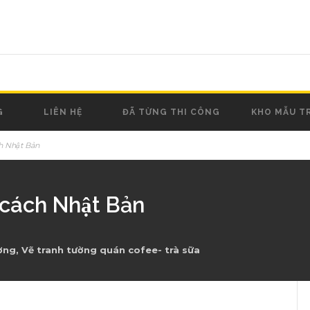
G
LIÊN HỆ
ĐÃ TỪNG THI CÔNG
KHO MẪU T
h Nhật Bản
cách Nhật Bản
ơng
,
Vẽ tranh tường quán cofee- trà sữa