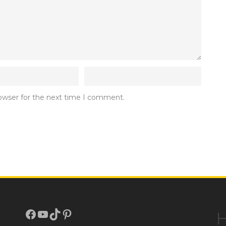
rowser for the next time I comment.
Facebook
Youtube
TikTok
Pinterest
H