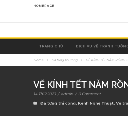
HOMEPAGE
TRANG CHỦ
DỊCH VỤ VẼ TRANH TƯỜN
Home
>
Đã từng thi công
>
VẼ KÍNH TẾT NĂM RỒNG 2
VẼ KÍNH TẾT NĂM RỒ
14 Th12 2023
/
admin
/
0 Comment
Đã từng thi công
,
Kênh Nghệ Thuật
,
Vẽ tra