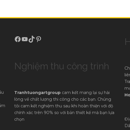
Facebook
Youtube
TikTok
Pinterest
H
Nghiệm thu công trình
Ch
li
Tr
mọ
ầu
Tranhtuongartgroup
cam kết mang lại sự hài
Ho
lòng về chất lượng thi công cho các bạn. Chúng
hẩm
tôi cam kết nghiệm thu sau khi hoàn thiện với độ
chính xác trên 90% so với bản thiết kế mà bạn lựa
Đị
chọn
Dầ