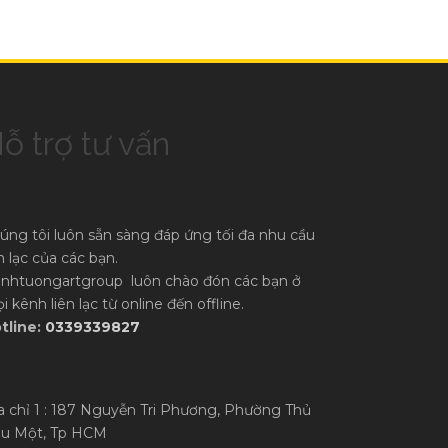
ỗ trợ tư vấn
úng tôi luôn sẵn sàng đáp ứng tối đa nhu cầu
ên lạc của các bạn.
anhtuongartgroup luôn chào đón các bạn ở
i kênh liên lạc từ online đến offline.
tline:
0339339827
a chỉ 1 : 187 Nguyễn Tri Phương, Phường Thủ
u Một, Tp HCM