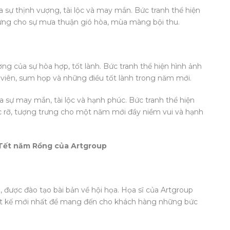
a sự thịnh vượng, tài lộc và may mắn. Bức tranh thể hiện
rưng cho sự mưa thuận gió hòa, mùa màng bội thu.
ng của sự hòa hợp, tốt lành. Bức tranh thể hiện hình ảnh
viên, sum họp và những điều tốt lành trong năm mới.
a sự may mắn, tài lộc và hạnh phúc. Bức tranh thể hiện
c rỡ, tượng trưng cho một năm mới đầy niềm vui và hạnh
h Tết năm Rồng của Artgroup
, được đào tạo bài bản về hội họa. Họa sĩ của Artgroup
iết kế mới nhất để mang đến cho khách hàng những bức