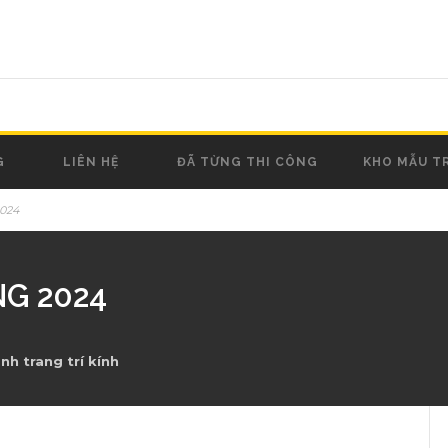
G
LIÊN HỆ
ĐÃ TỪNG THI CÔNG
KHO MẪU T
024
NG 2024
nh trang trí kính