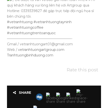
quý khách hàng vui lòng liên hệ với Artgroup qua
Hotline: 0339339827 để gặp trực tiếp đội ngũ họa sĩ
bên chúng tôi.
#vetranhtuong
#vetranhtuongtayninh
#vetranhtuongcoffee
#vetranhtuongtrentoanquoc
———————————————————-
Gmail / vetranhtuongart01@gmail.com
Web /
vetranhtuongartgroup.com
Tranhtuongbinhduong.com
Rate this post
SHARE