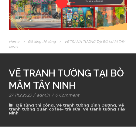
Home
>
Đã từng thi công
>
VẼ TRANH TƯỜNG TẠI BÒ MÂM TÂY
NINH
VẼ TRANH TƯỜNG TẠI BÒ
MÂM TÂY NINH
27 Th2 2023
/
admin
/
0 Comment
Đã từng thi công
,
Vẽ tranh tường Bình Dương
,
Vẽ
tranh tường quán cofee- trà sữa
,
Vẽ tranh tường Tây
Ninh