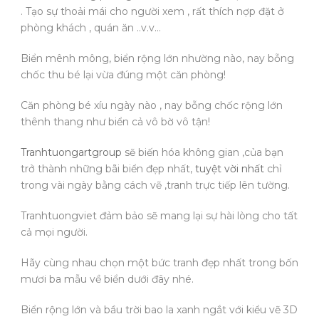
. Tạo sự thoải mái cho người xem , rất thích nợp đặt ở
phòng khách , quán ăn ..v.v…
Biển mênh mông, biển rộng lớn nhường nào, nay bỗng
chốc thu bé lại vừa đúng một căn phòng!
Căn phòng bé xíu ngày nào , nay bỗng chốc rộng lớn
thênh thang như biển cả vô bờ vô tận!
Tranhtuongartgroup
sẽ biến hóa không gian ,của bạn
trở thành những bãi biển đẹp nhất,
tuyệt vời nhất
chỉ
trong vài ngày bằng cách vẽ ,tranh trực tiếp lên tường.
Tranhtuongviet đảm bảo sẽ mang lại sự hài lòng cho tất
cả mọi người.
Hãy cùng nhau chọn một bức tranh đẹp nhất trong bốn
mươi ba mẫu về biển dưới đây nhé.
Biển rộng lớn và bầu trời bao la xanh ngắt với kiểu vẽ 3D